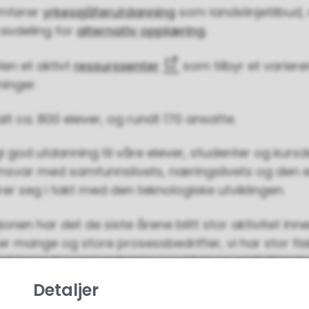
omfører
yrkessjåførutdanning
som landslinjetilbud,
avdeling for
alternativ opplæring
.
len et aktivt
ressurssenter
som tilbyr et varier
ninger.
lt ca. 800 elever, og rundt 170 ansatte.
gi god utdanning til våre elever, studenter og kursd
msvar med samfunnslivets, næringslivets og den e
er seg i takt med den teknologiske utviklingen.
nen har det de siste årene blitt stor aktivitet inne
r mange og store prosessbedrifter, vi har stor fiske
itet innen byggenæringen, og vi har en omfattende
– som alle har behov for ansatte innenfor et bred
Detaljer