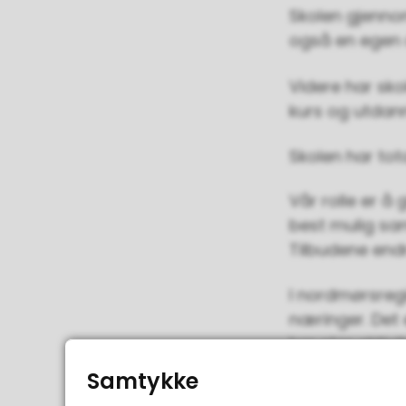
Skolen gjenn
også en egen 
Videre har sko
kurs og utdan
Skolen har tota
Vår rolle er å 
best mulig sa
Tilbudene endr
I nordmørsregio
næringer. Det e
har stor aktiv
servicenæring 
Samtykke
yrker.