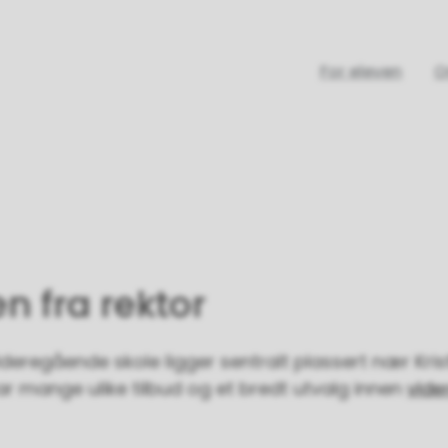
For eleven
O
en fra rektor
ideregående skole ligger sentralt plassert nær Kri
r mange ulike tilbud og et bredt utvalg innen
vid