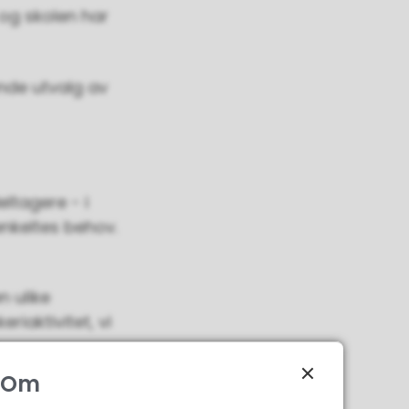
 og skolen har
ende utvalg av
eltagere - i
nkeltes behov.
n ulike
riaktivitet, vi
t spekter av
Om