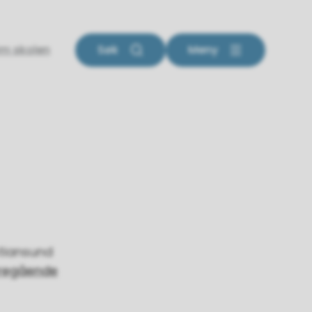
m skolen
Søk
Meny
stiansund
eregående