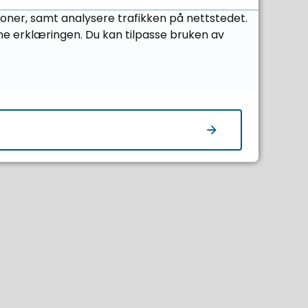
joner, samt analysere trafikken på nettstedet.
ds- og
ne erklæringen. Du kan tilpasse bruken av