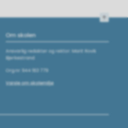
Til toppen
Om skolen
Ansvarlig redaktør og rektor: Marit Rovik
Bjerkestrand
Org.nr: 944 183 779
Varsle om skolemiljø