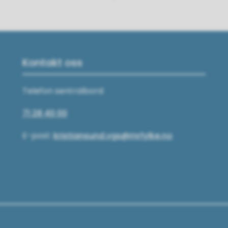
Kontakt oss
Telefon sentralbord:
71 28 40 00
E-post:
kristiansund.vgs@mrfylke.no