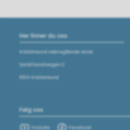
Her finner du oss
Kristiansund videregående skole
Sankthanshaugen 2
6514 Kristiansund
Følg oss
Youtube
Facebook