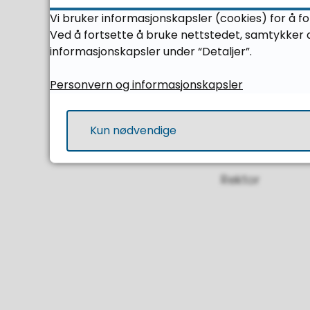
Vi bruker informasjonskapsler (cookies) for å f
Det er skolens 
Ved å fortsette å bruke nettstedet, samtykker d
næringsliv, og
informasjonskapsler under “Detaljer”.
Skolens visjon 
Personvern og informasjonskapsler
Velkommen hit 
Kun nødvendige
Marit Bjerkest
Rektor