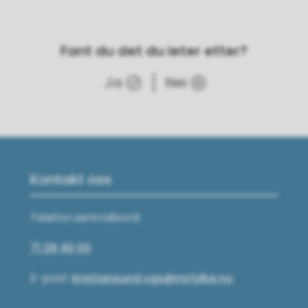
Fant du det du leter etter?
Ja
Nei
Kontakt oss
Telefon sentralbord:
71 28 40 00
E-post:
kristiansund.vgs@mrfylke.no