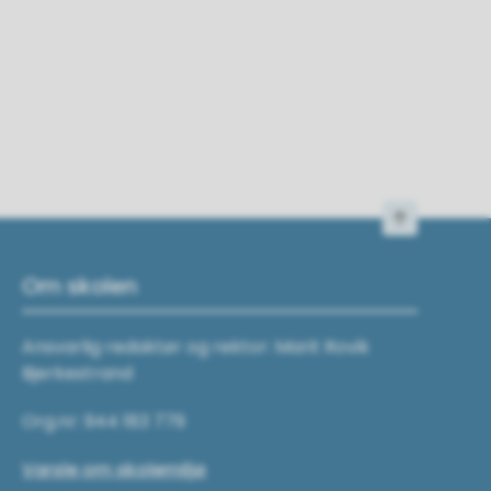
Til toppen
Om skolen
Ansvarlig redaktør og rektor: Marit Rovik
Bjerkestrand
Org.nr: 944 183 779
Varsle om skolemiljø