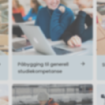
Påbygging til generell
S
studiekompetanse