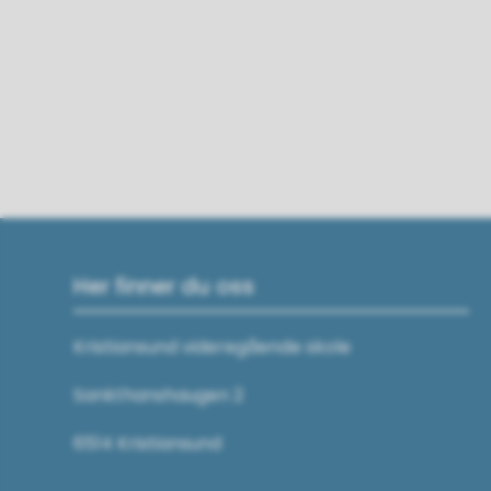
Her finner du oss
Kristiansund videregående skole
Sankthanshaugen 2
6514 Kristiansund