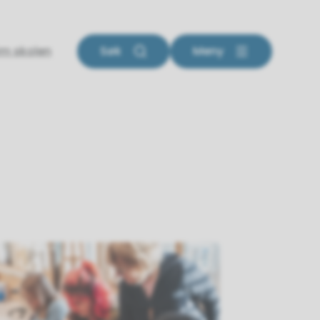
m skolen
Søk
Meny