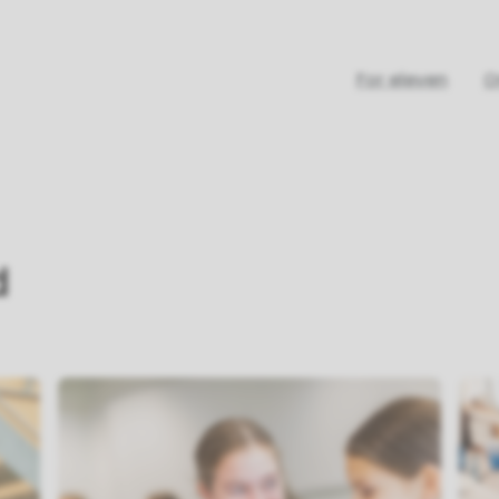
For eleven
O
d