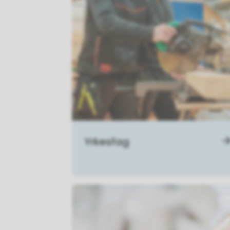
Yrkesfag