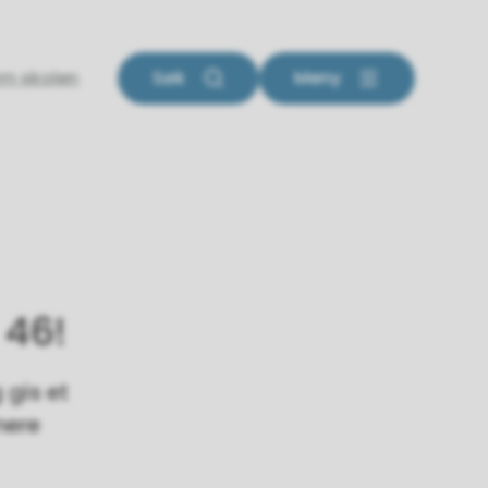
m skolen
Søk
Meny
 46!
 gis et
nere