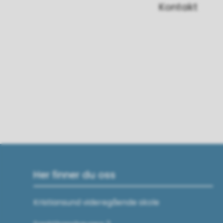
Kontakt
Her finner du oss
Kristiansund videregående skole