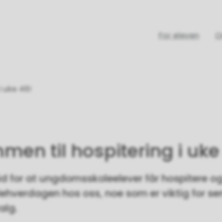
For eleven
O
i uke 46!
en til hospitering i uke
tid for at ungdomsskoleelever får hospitere og
olehverdagen hos oss, noe som er viktig for se
alg.