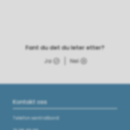
Fant du det du leter etter?
Ja
Nei
Kontakt oss
Telefon sentralbord: