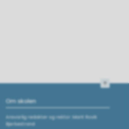
Til toppen
Om skolen
Ansvarlig redaktør og rektor: Marit Rovik
Bjerkestrand