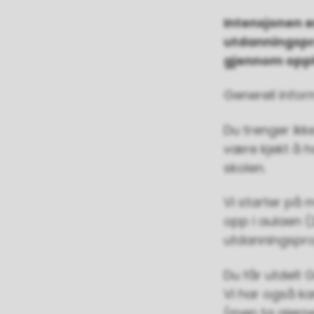
Intensjonen er
utdanningspr
gjennom opph
Generell infor
Du trenger ikk
være kjekt å ha
skolen.
Vi starter på m
opp i aulaen (2
utdanningspr
Du får utdelt 
Vi har også ka
(men ta gjern