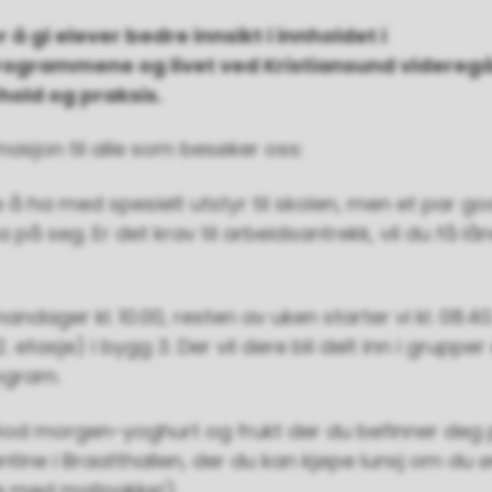
 å gi elever bedre innsikt i innholdet i
ogrammene og livet ved Kristiansund videregå
old og praksis.
masjon til alle som besøker oss:
e å ha med spesielt utstyr til skolen, men et par g
 på seg. Er det krav til arbeidsantrekk, vil du få lå
andager kl. 10.00, resten av uken starter vi kl. 08.4
. etasje) i bygg 3. Der vil dere bli delt inn i grupper
ogram.
God morgen-yoghurt og frukt der du befinner deg 
ntine i Braatthallen, der du kan kjøpe lunsj om du 
e med matpakke!).