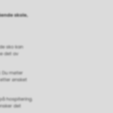
ende skole,
ode sko kan
ne det av
0. Du møter
 etter ønsket
på hospitering.
ønsker det