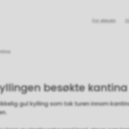
For eleven
O
ntina
yllingen besøkte kantina
kikkelig gul kylling som tok turen innom kanti
en.