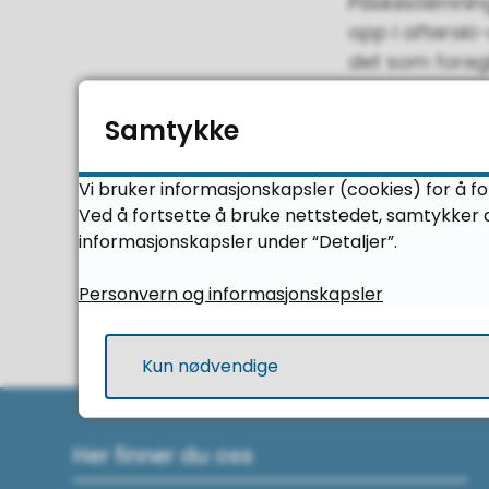
Påskestemning
opp i afterski
det som foregi
God påskeferi
Samtykke
Vi bruker informasjonskapsler (cookies) for å f
Ved å fortsette å bruke nettstedet, samtykker d
informasjonskapsler under “Detaljer”.
Personvern og informasjonskapsler
Kun nødvendige
Her finner du oss