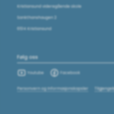
Kristiansund videregående skole
Sankthanshaugen 2
6514 Kristiansund
Følg oss
Youtube
Facebook
Personvern og Informasjonskapsler
Tilgjenge