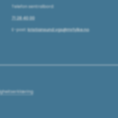
Telefon sentralbord:
71 28 40 00
E-post:
kristiansund.vgs@mrfylke.no
ligheitserklæring