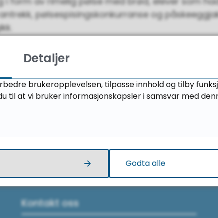
 i form av rimelig pølse med brød, elever som ha
-antrekk, pølsespisingskonkurranse og påskeeggja
kk.
e til alle sammen!
Detaljer
orbedre brukeropplevelsen, tilpasse innhold og tilby funks
u til at vi bruker informasjonskapsler i samsvar med den
Fant du det du leter etter?
Ja
Nei
Godta alle
Kontakt oss