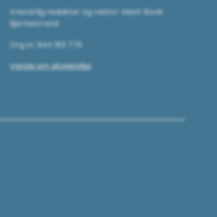
Ansvarlig redaktør og rektor: Marit Rovik
Bjerkestrand
Org.nr: 944 183 779
Varsle om skolemiljø