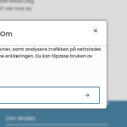
dde kledd seg
kt var noe av
Om
joner, samt analysere trafikken på nettstedet.
ne erklæringen. Du kan tilpasse bruken av
Til toppen
Om skolen