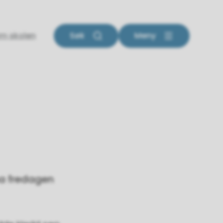
m skolen
Søk
Meny
na fredagen