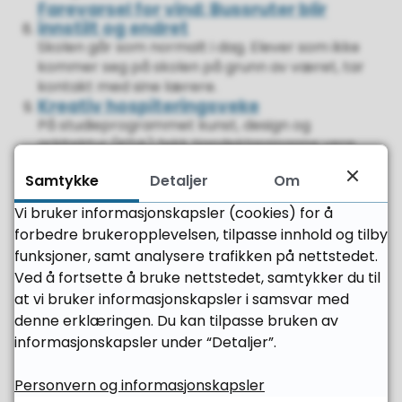
Farevarsel for vind: Bussruter blir
innstilt og endret
Skolen går som normalt i dag. Elever som ikke
kommer seg på skolen på grunn av været, tar
kontakt med sine lærere.
Kreativ hospiteringsveke
På studieprogrammet kunst, design og
arkitektur (KDA) fekk tiandeklassingane vere
med på mykje spennande.
Samtykke
Detaljer
Om
Julemesse med mangt og mykje
Også i år blir det tradisjonell jule(mat)messe i
Vi bruker informasjonskapsler (cookies) for å
kantina på skulen (Braatthallen) onsdag 10.
forbedre brukeropplevelsen, tilpasse innhold og tilby
desember frå kl. 12.
funksjoner, samt analysere trafikken på nettstedet.
Viser
1-10
av
27
artikler,
side
1
av
3
Ved å fortsette å bruke nettstedet, samtykker du til
1
at vi bruker informasjonskapsler i samsvar med
2
denne erklæringen. Du kan tilpasse bruken av
3
informasjonskapsler under “Detaljer”.
Neste
Personvern og informasjonskapsler