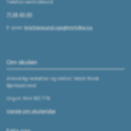
Telefon sentralbord:
71 28 40 00
E-post:
kristiansund.vgs@mrfylke.no
Om skolen
Ansvarlig redaktør og rektor: Marit Rovik
Bjerkestrand
Org.nr: 944 183 779
Varsle om skolemiljø
Følg oss