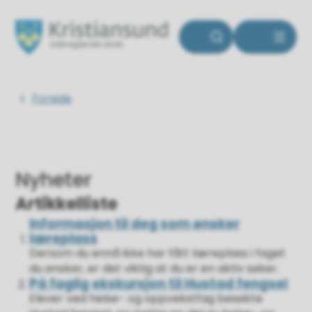
Kristiansund videregående skole
Du er her:
Forside
Nyheter
Artikkelliste
Informasjon til deg som ønsker
læreplass
Dersom du ennå ikke har fått læreplass i faget
du ønsker, er det viktig at du er en aktiv søker.
På faglig ekskursjon til Hustad fengsel
Elever ved helse- og oppvekstfag besøkte