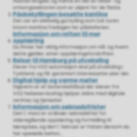
Hustad fengsel, og møtte en del av helse- og
omsorgssektoren som er ukjent for de fleste.
Påskekyllingen besøkte kantina
Det var en skikkelig gul kylling som tok turen
innom kantina fredagen før påskeferien.
Informasjon om retten til mer
opplæring
Du finner her viktig informasjon om når og hvem
dette gjelder, etter opplæringsforskriften.
Reiser til Hamburg på utveksling
Elever fra VG3 automasjon skal på utveksling i
Tyskland, og får garantert interessante uker der.
Digital hjelp og varme møter
Digivenn er et lavterskeltilbud der elever fra
VG2 helseservicefag hjelper eldre med digitale
verktøy og tjenester.
Informasjon om søknadsfrister
Den 1. mars er ordinær søknadsfrist for
videregående opplæring og formidling til
læreplass, og den 1. februar er fristen dersom du
har spesielle behov...