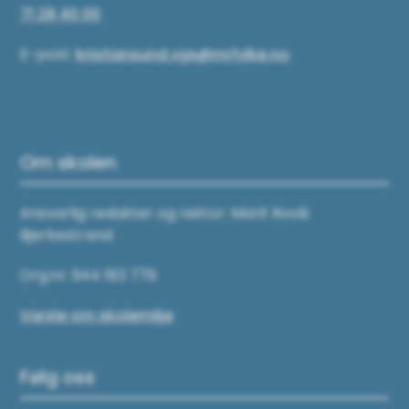
71 28 40 00
E-post:
kristiansund.vgs@mrfylke.no
Om skolen
Ansvarlig redaktør og rektor: Marit Rovik
Bjerkestrand
Org.nr: 944 183 779
Varsle om skolemiljø
Følg oss