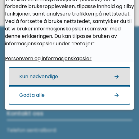
forbedre brukeropplevelsen, tilpasse innhold og tilby
Ja
Nei
funksjoner, samt analysere trafikken på nettstedet.
Ved å fortsette å bruke nettstedet, samtykker du til
at vi bruker informasjonskapsler i samsvar med
Til 
denne erklæringen. Du kan tilpasse bruken av
informasjonskapsler under “Detaljer”.
Her finner du oss
Personvern og informasjonskapsler
Kristiansund videregående skole
Sankthanshaugen 2
Kun nødvendige
6514 Kristiansund
Godta alle
Kontakt oss
Telefon sentralbord: