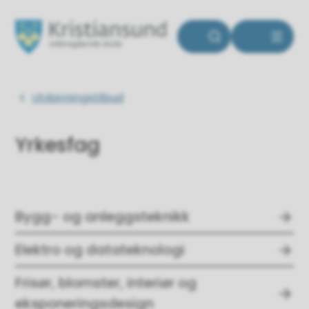
Kristiansund videregående skole
Du er her:
Utdanningstilbud
Yrkesfag
Bygg- og anleggsteknikk
Elektro og datateknologi
Frisør, blomster, interiør og
eksponeringsdesign