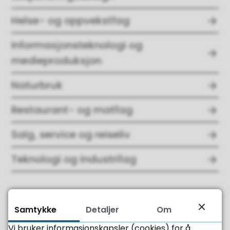
Helse- og oppvekstfag
Informasjonsteknologi og
medieproduksjon
Naturbruk
Restaurant- og matfag
Salg, service og reiseliv
Teknologi og industrifag
Samtykke
Detaljer
Om
Fant du det du leter etter?
Vi bruker informasjonskapsler (cookies) for å