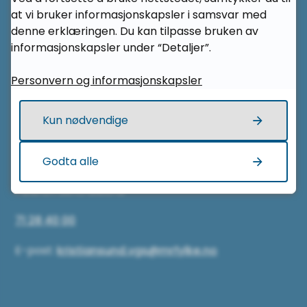
Her finner du oss
at vi bruker informasjonskapsler i samsvar med
denne erklæringen. Du kan tilpasse bruken av
Kristiansund videregående skole
informasjonskapsler under “Detaljer”.
Sankthanshaugen 2
Personvern og informasjonskapsler
6514 Kristiansund
Kun nødvendige
Kontakt oss
Godta alle
Telefon sentralbord:
71 28 40 00
E-post:
kristiansund.vgs@mrfylke.no