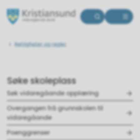
Kristiansund videregående skole
Du er her:
Rettigheter og regler
Søke skoleplass
Søk vidaregåande opplæring
Overgangen frå grunnskolen til
vidaregåande
Poenggrenser