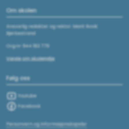
Om skolen
Ansvarlig redaktør og rektor: Marit Rovik
Bjerkestrand
Org.nr: 944 183 779
Varsle om skolemiljø
Følg oss
Youtube
Facebook
Personvern og Informasjonskapsler