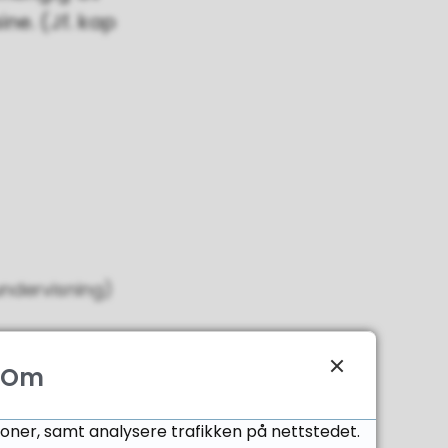
ine. (Jf. kap
lundervisning)
v+6.8.21
Om
joner, samt analysere trafikken på nettstedet.