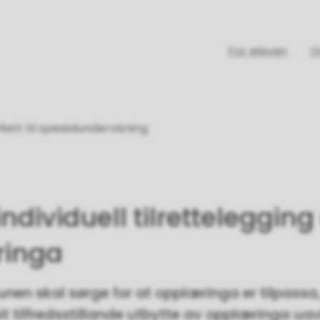
For eleven
O
Rett til spesialundervisning
 individuell tilrettelegging
ringa
en skal sørge for at opplæringa er tilpassa, 
eit tilfredsstillande utbytte av opplæringa u