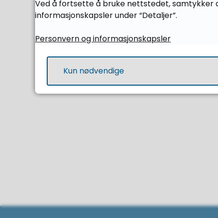
Ved å fortsette å bruke nettstedet, samtykker d
informasjonskapsler under “Detaljer”.
Søknads
Personvern og informasjonskapsler
Vidaregåande
Kun nødvendige
Ta kontakt 