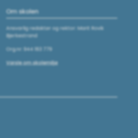
Om skolen
Ansvarlig redaktør og rektor: Marit Rovik
Bjerkestrand
Org.nr: 944 183 779
Varsle om skolemiljø