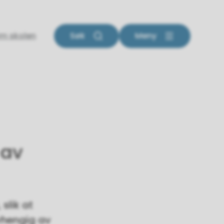
m skolen
Søk
Meny
 av
slik at
avhengig av