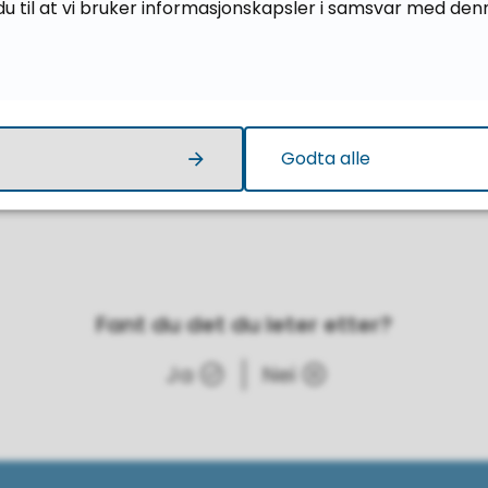
u til at vi bruker informasjonskapsler i samsvar med den
skjema og vedtaksmalar
 skolar skal bruke malar i Websak+.
Godta alle
med
inntak@mrfylke.no
ved spørsmål.
Fant du det du leter etter?
Ja
Nei