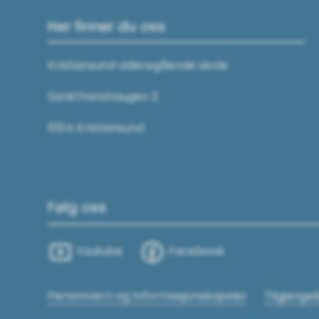
Her finner du oss
Kristiansund videregående skole
Sankthanshaugen 2
6514 Kristiansund
Følg oss
Youtube
Facebook
Personvern og Informasjonskapsler
Tilgjenge