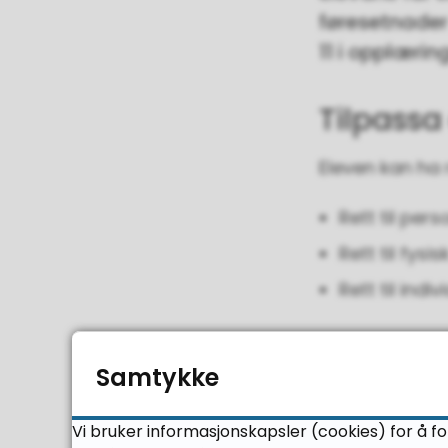
føresetnader 
11 i opplærin
Tilpassa
Eleven kan ha re
Rett til per
Rett til fysi
Rett til indi
Bestilling+a
Samtykke
(DOCX, 77 kB)
Vi bruker informasjonskapsler (cookies) for å f
Reglar for hei