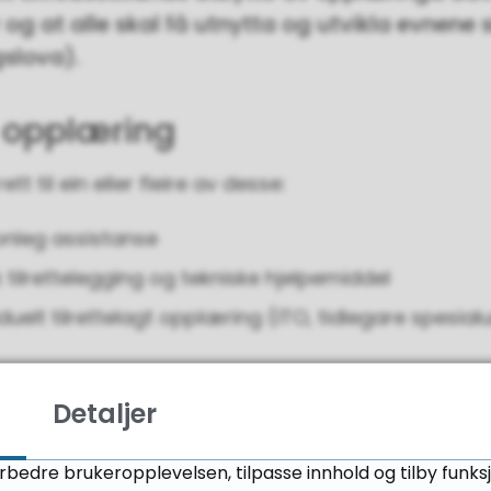
og at alle skal få utnytta og utvikla evnene s
gslova).
 opplæring
tt til ein eller fleire av desse:
sonleg assistanse
sk tilrettelegging og tekniske hjelpemiddel
viduelt tilrettelagt opplæring (ITO, tidlegare spesia
v+PP-tjenester+i+vgo+med+pedagogisk+rapport+a
Detaljer
orbedre brukeropplevelsen, tilpasse innhold og tilby funks
meundervisning.
(PDF, 127 kB)