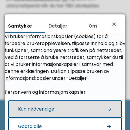
utstyrsstipend når du har fått skoleplass.
Vi ønsker alle velkommen til et lærerikt skoleår!
Samtykke
Detaljer
Om
Vi bruker informasjonskapsler (cookies) for å
Kontakt
forbedre brukeropplevelsen, tilpasse innhold og tilby
funksjoner, samt analysere trafikken på nettstedet.
Ved å fortsette å bruke nettstedet, samtykker du til
at vi bruker informasjonskapsler i samsvar med
denne erklæringen. Du kan tilpasse bruken av
Fant du det du leter etter?
informasjonskapsler under “Detaljer”.
Ja
Nei
Personvern og informasjonskapsler
Til 
Kun nødvendige
Her finner du oss
Godta alle