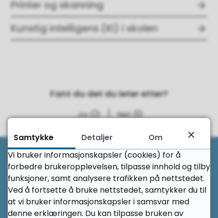
Printer og skanning
Kunstig intelligens (KI) i skolen
Fant du det du leter etter?
Ja
Nei
Samtykke
Detaljer
Om
Til 
Vi bruker informasjonskapsler (cookies) for å
Her finner du oss
forbedre brukeropplevelsen, tilpasse innhold og tilby
funksjoner, samt analysere trafikken på nettstedet.
Ved å fortsette å bruke nettstedet, samtykker du til
Kristiansund videregående skole
at vi bruker informasjonskapsler i samsvar med
denne erklæringen. Du kan tilpasse bruken av
Sankthanshaugen 2