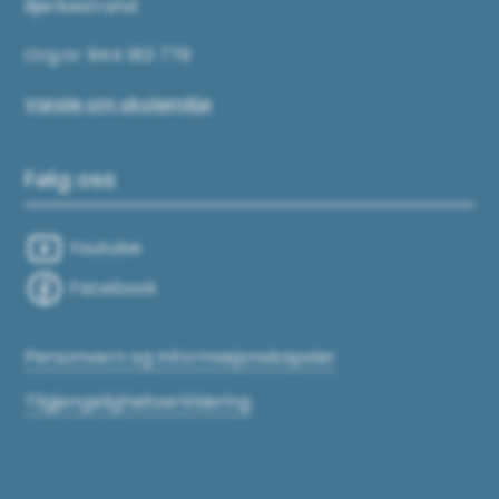
Bjerkestrand
Org.nr: 944 183 779
Varsle om skolemiljø
Følg oss
Youtube
Facebook
Personvern og Informasjonskapsler
Tilgjengeligheitserklæring