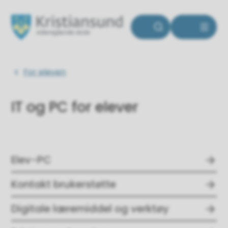
Kristiansund videregående skole
Du er her:
For eleven
IT og PC for elever
Elev-PC
Kontakt brukerstøtte
Digitale læremiddel og verktøy