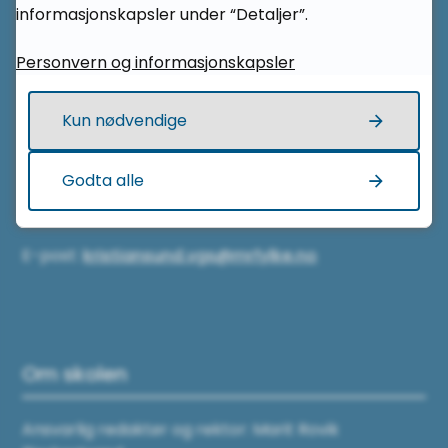
informasjonskapsler under “Detaljer”.
6514 Kristiansund
Personvern og informasjonskapsler
Kontakt oss
Kun nødvendige
Telefon sentralbord:
Godta alle
71 28 40 00
E-post:
kristiansund.vgs@mrfylke.no
Om skolen
Ansvarlig redaktør og rektor: Marit Rovik